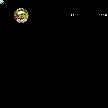
HOME
ESTOQ
46.800,00