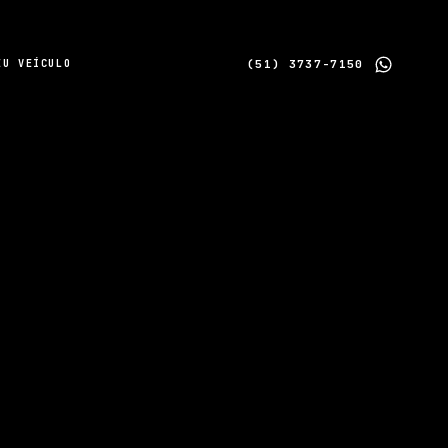
(51) 3737-7150
EU VEÍCULO
ESTOU INTERESSADO