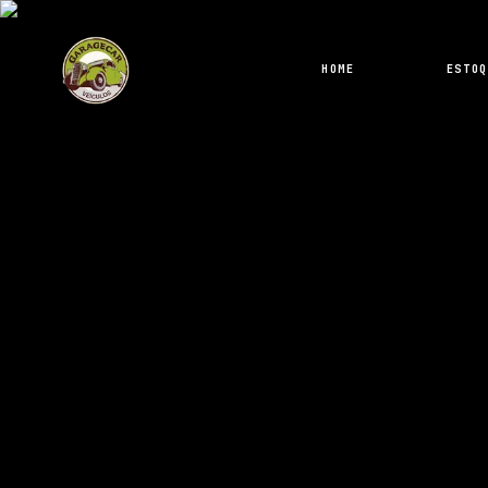
HOME
ESTOQ
53.800,00