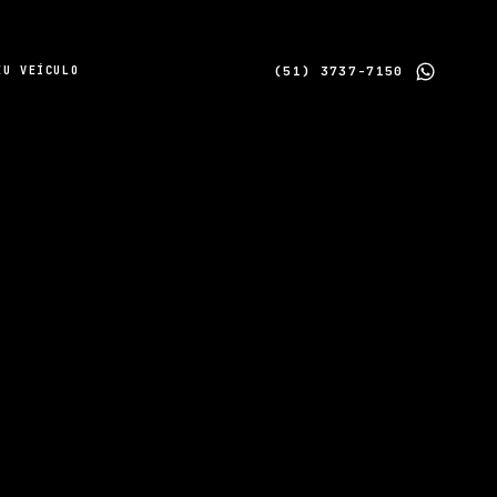
(51) 3737-7150
EU VEÍCULO
ESTOU INTERESSADO